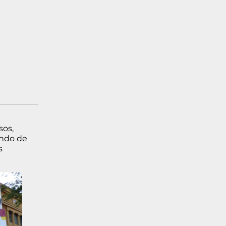
sos,
undo de
s