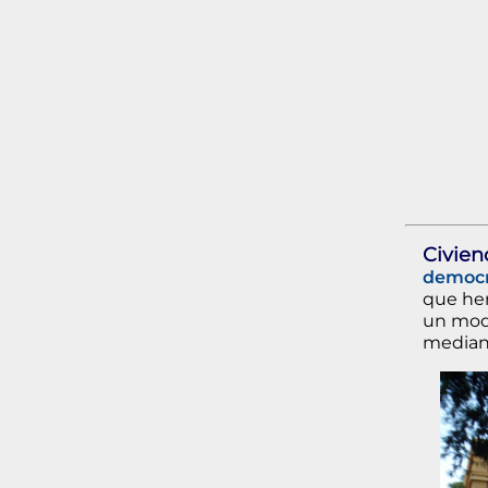
Civien
democra
que he
un modo
media