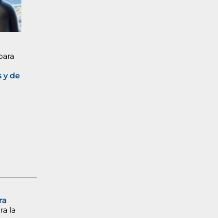
para
s y de
ra
ra la