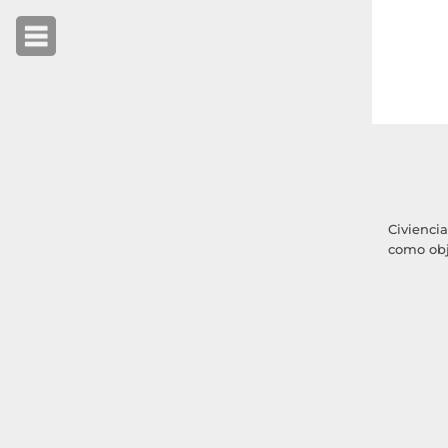
Civienci
como obj