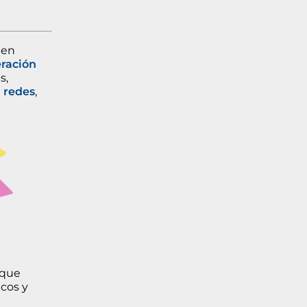
en
ración
s,
e
redes
,
 que
icos y