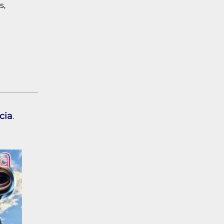
s,
cia
.