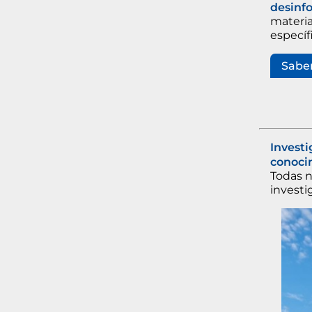
desinf
materia
específ
Saber
Investi
conoci
Todas n
investi