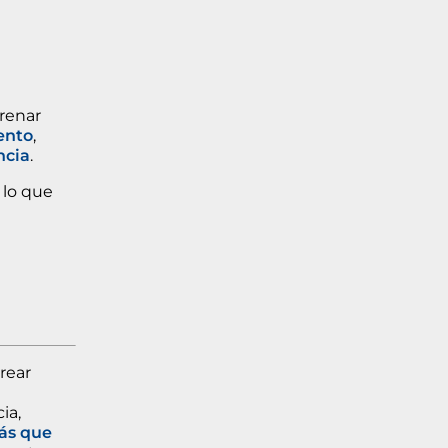
renar
ento
,
ncia
.
 lo que
rear
ia,
ás que